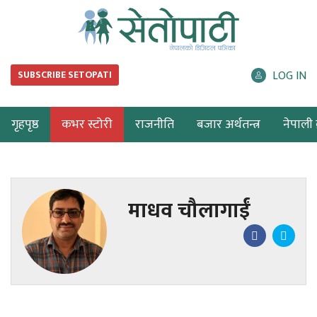
LOG IN
SUBSCRIBE SETOPATI
गृहपृष्ठ
कभर स्टोरी
राजनीति
बजार अर्थतन्त्र
नेपाली ब
माधव चौलागाईं