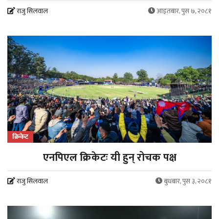
राजु सिलवाल
आइतबार, पुस ७, २०८१
क्रिकेट
एनपिएल क्रिकेटः यी हुन् रोचक पक्ष
राजु सिलवाल
बुधबार, पुस ३, २०८१