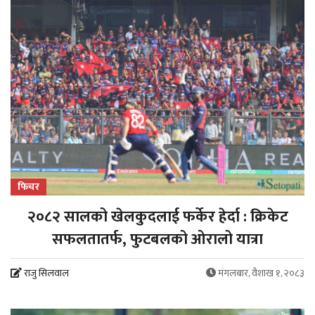
फिचर
२०८२ सालको खेलकुदलाई फर्केर हेर्दा : क्रिकेट
सफलतातर्फ, फुटबलको ओरालो यात्रा
राजु सिलवाल
मंगलबार, वैशाख १, २०८३