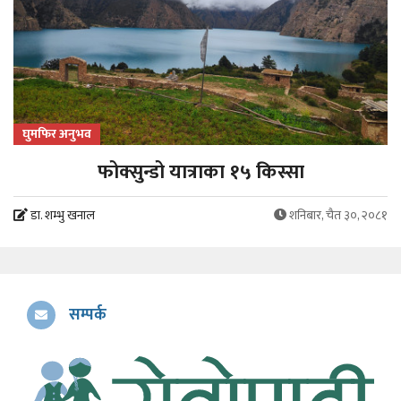
घुमफिर अनुभव
फोक्सुन्डो यात्राका १५ किस्सा
डा. शम्भु खनाल
शनिबार, चैत ३०, २०८१
सम्पर्क