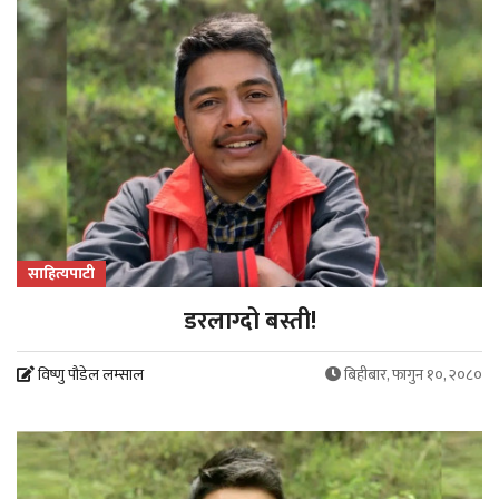
साहित्यपाटी
डरलाग्दो बस्ती!
विष्णु पौडेल लम्साल
बिहीबार, फागुन १०, २०८०