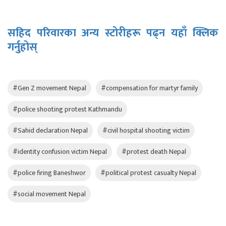
सहिद परिवारका अन्य स्टोरीहरू पढ्न यहाँ क्लिक
गर्नुहोस्
#Gen Z movement Nepal
#compensation for martyr family
#police shooting protest Kathmandu
#Sahid declaration Nepal
#civil hospital shooting victim
#identity confusion victim Nepal
#protest death Nepal
#police firing Baneshwor
#political protest casualty Nepal
#social movement Nepal