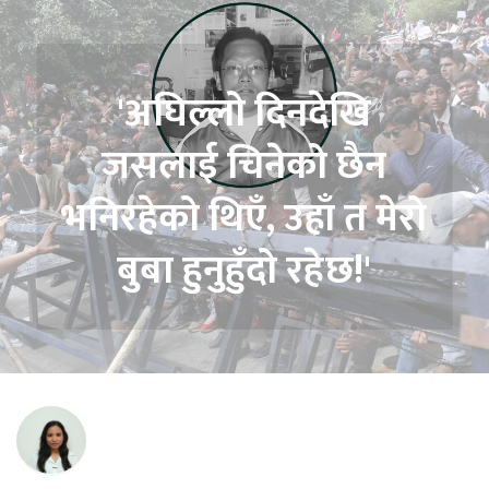
'अघिल्लो दिनदेखि
जसलाई चिनेको छैन
भनिरहेको थिएँ, उहाँ त मेरो
बुबा हुनुहुँदो रहेछ!'