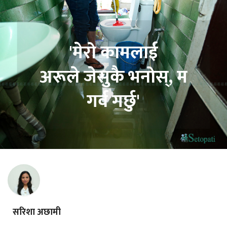
'मेरो कामलाई
अरूले जेसुकै भनोस्, म
गर्व गर्छु'
सरिशा अछामी