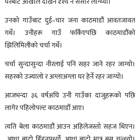
घरबाट आँखाले देखिने दृश्य नै संसार लाग्थ्यो।
उनको गाउँबाट दुई–चार जना काठमाडौं आवतजावत
गर्थे। उनीहरू गाउँ फर्किएपछि काठमाडौंको
झिलिमिलीको चर्चा गर्थे।
चर्चा सुन्दासुन्दा नीरलाई पनि सहर जाने रहर जाग्यो।
सहरको उज्यालो र अग्लाअग्ला घर हेर्ने रहर जाग्यो।
आजभन्दा ३६ वर्षअघि उनी गाउँका दाजुहरूको पछि
लागेर पहिलोपल्ट काठमाडौं आए।
त्यति बेला काठमाडौं आउन अहिलेजस्तो सहज थिएन।
आधा बाटो हिँड्नुपर्थ्यो, आधा बाटो मात्र बस चल्थ्यो।