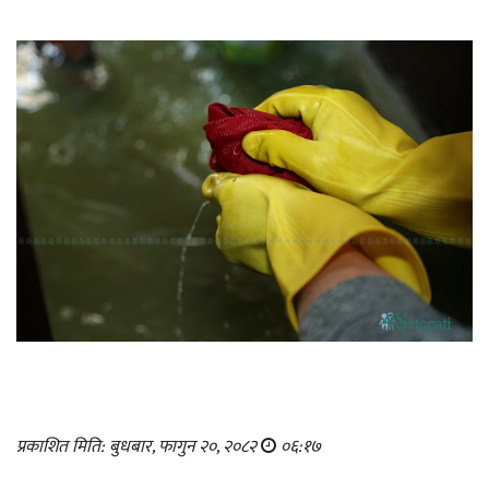
प्रकाशित मिति: बुधबार, फागुन २०, २०८२
०६:१७