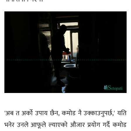
'अब त अर्को उपाय छैन, कमोड नै उक्काउनुपर्छ,' यति
भनेर उनले आफूले ल्याएको औजार प्रयोग गर्दै कमोड