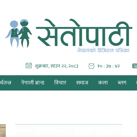
शुक्रबार, साउन २२, २०८३
१० : ३७ : ४२
थतन्त्र
नेपाली ब्रान्ड
विचार
समाज
कला
ब्लग