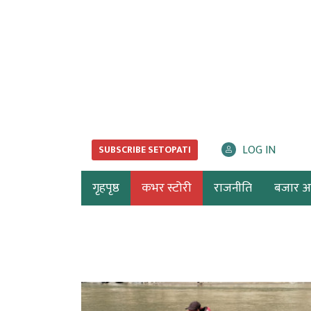
LOG IN
SUBSCRIBE SETOPATI
गृहपृष्ठ
कभर स्टोरी
राजनीति
बजार अर्