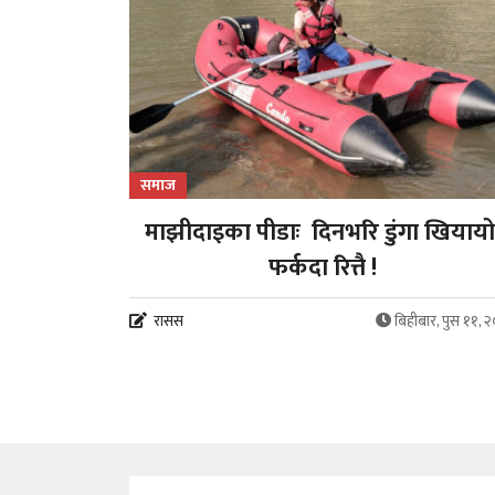
समाज
माझीदाइका पीडाः दिनभरि डुंगा खियायो
फर्कदा रित्तै !
रासस
बिहीबार, पुस ११, 