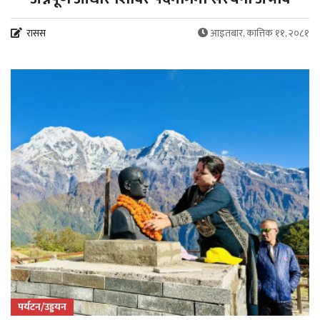
रासस
आइतबार, कात्तिक ११, २०८१
पर्यटन/उड्डयन