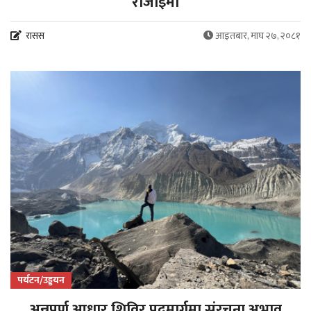
रोजाइमा
रासस
आइतबार, माघ २७, २०८१
पर्यटन/उड्डयन
अन्नपूर्ण आधार शिविर पदमार्गमा संरचना अभाव