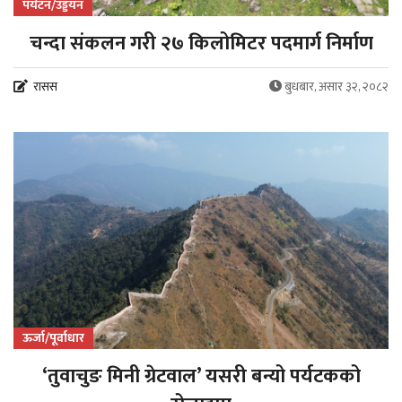
पर्यटन/उड्डयन
चन्दा संकलन गरी २७ किलोमिटर पदमार्ग निर्माण
रासस
बुधबार, असार ३२, २०८२
ऊर्जा/पूर्वाधार
‘तुवाचुङ मिनी ग्रेटवाल’ यसरी बन्यो पर्यटकको