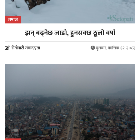
समाज
झन् बढ्नेछ जाडो, हुनसक्छ ठूलो वर्षा
सेतोपाटी संवाददाता
बुधबार, कात्तिक १२, २०८२