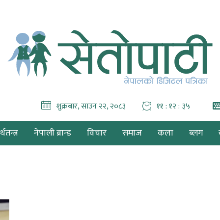
शुक्रबार, साउन २२, २०८३
११ : १२ : ३६
थतन्त्र
नेपाली ब्रान्ड
विचार
समाज
कला
ब्लग