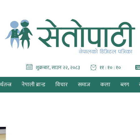
शुक्रबार, साउन २२, २०८३
११ : १० : १०
थतन्त्र
नेपाली ब्रान्ड
विचार
समाज
कला
ब्लग