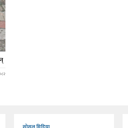
न्
२०८२
सोसल मिडिया