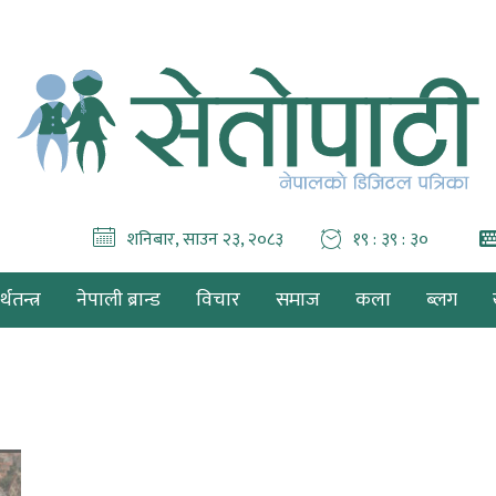
शनिबार, साउन २३, २०८३
१९ : ३९ : ३१
थतन्त्र
नेपाली ब्रान्ड
विचार
समाज
कला
ब्लग