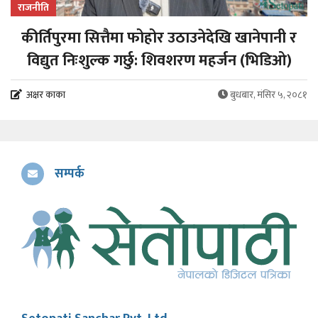
राजनीति
कीर्तिपुरमा सित्तैमा फोहोर उठाउनेदेखि खानेपानी र
विद्युत निःशुल्क गर्छु: शिवशरण महर्जन (भिडिओ)
अक्षर काका
बुधबार, मंसिर ५, २०८१
सम्पर्क