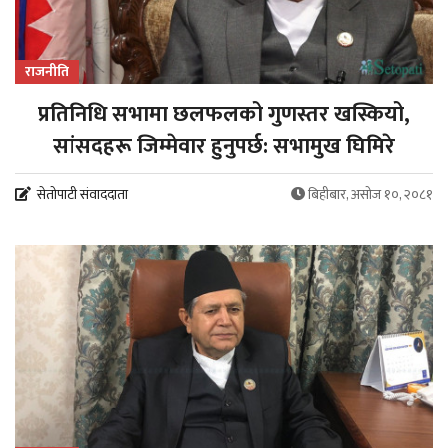
राजनीति
प्रतिनिधि सभामा छलफलको गुणस्तर खस्कियो,
सांसदहरू जिम्मेवार हुनुपर्छ: सभामुख घिमिरे
सेतोपाटी संवाददाता
बिहीबार, असोज १०, २०८१