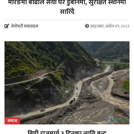
मोरङमा बाढीले सयौं घर डुबानमा, सुरक्षित स्थानमा
सारिँदै
सेतोपाटी संवाददाता
आइतबार, असोज १९, २०८२
समाज
बिपी राजमार्ग ३ दिनका लागि बन्द