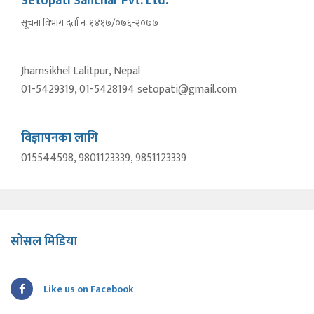
Setopati Sanchar Pvt. Ltd.
सूचना विभाग दर्ता नंः १४१७/०७६-२०७७
Jhamsikhel Lalitpur, Nepal
01-5429319, 01-5428194 setopati@gmail.com
विज्ञापनका लागि
015544598, 9801123339, 9851123339
सोसल मिडिया
Like us on Facebook