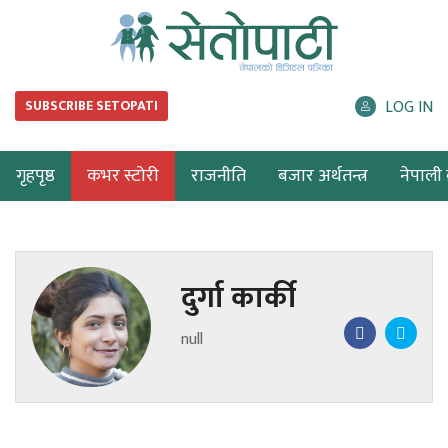
LOG IN
SUBSCRIBE SETOPATI
गृहपृष्ठ
कभर स्टोरी
राजनीति
बजार अर्थतन्त्र
नेपाली ब
दुर्गा कार्की
null