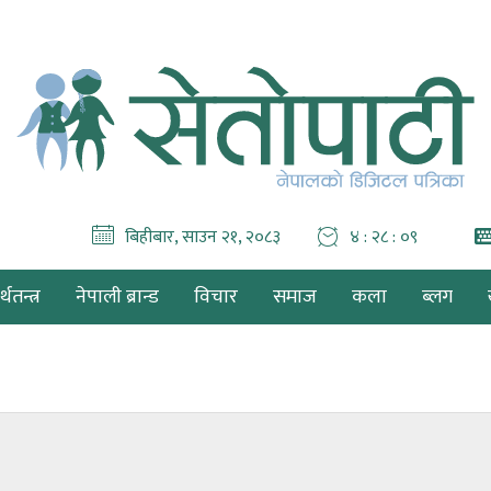
बिहीबार, साउन २१, २०८३
४ : २८ : ०९
थतन्त्र
नेपाली ब्रान्ड
विचार
समाज
कला
ब्लग