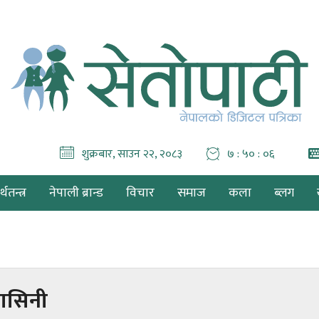
शुक्रबार, साउन २२, २०८३
७ : ५० : ०६
थतन्त्र
नेपाली ब्रान्ड
विचार
समाज
कला
ब्लग
रासिनी