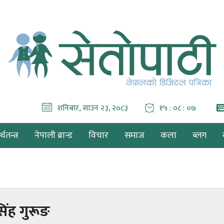
शनिबार, साउन २३, २०८३
१५ : ०८ : ०७
थतन्त्र
नेपाली ब्रान्ड
विचार
समाज
कला
ब्लग
िंह गुरूङ