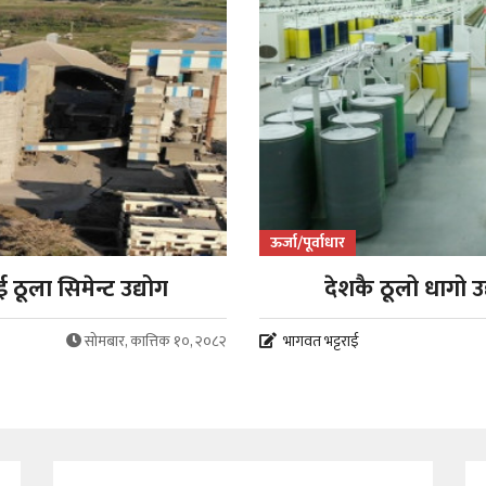
ऊर्जा/पूर्वाधार
ठूला सिमेन्ट उद्योग
देशकै ठूलो धागो उद
सोमबार, कात्तिक १०, २०८२
भागवत भट्टराई