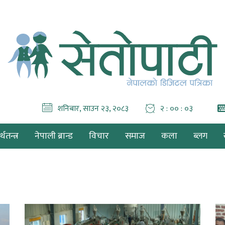
शनिबार, साउन २३, २०८३
२ : ०० : ०४
थतन्त्र
नेपाली ब्रान्ड
विचार
समाज
कला
ब्लग