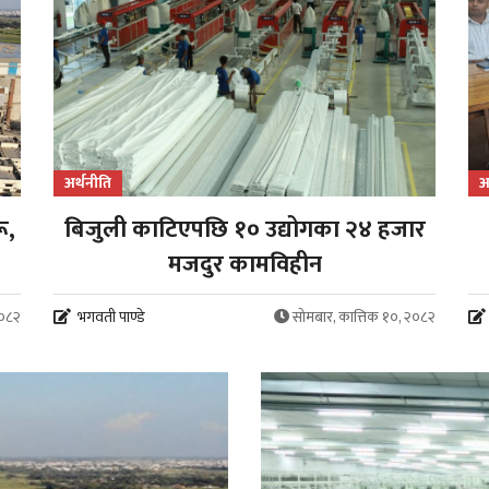
अर्थनीति
अ
ू,
बिजुली काटिएपछि १० उद्योगका २४ हजार
मजदुर कामविहीन
२०८२
भगवती पाण्डे
सोमबार, कात्तिक १०, २०८२