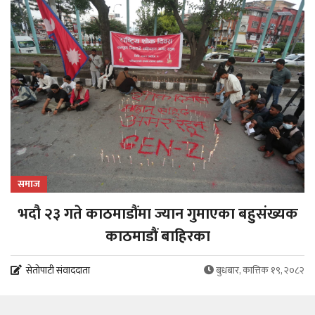
समाज
भदौ २३ गते काठमाडौंमा ज्यान गुमाएका बहुसंख्यक
काठमाडौं बाहिरका
सेतोपाटी संवाददाता
बुधबार, कात्तिक १९, २०८२