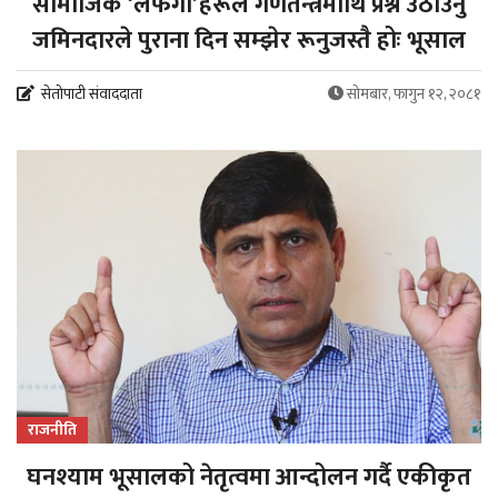
सामाजिक ‘लफंगा’हरूले गणतन्त्रमाथि प्रश्न उठाउनु
जमिनदारले पुराना दिन सम्झेर रूनुजस्तै होः भूसाल
सेतोपाटी संवाददाता
सोमबार, फागुन १२, २०८१
राजनीति
घनश्याम भूसालको नेतृत्वमा आन्दोलन गर्दै एकीकृत