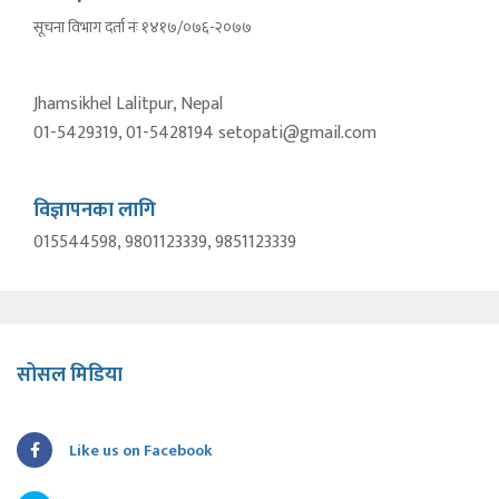
सूचना विभाग दर्ता नंः १४१७/०७६-२०७७
Jhamsikhel Lalitpur, Nepal
01-5429319, 01-5428194 setopati@gmail.com
विज्ञापनका लागि
015544598, 9801123339, 9851123339
सोसल मिडिया
Like us on Facebook