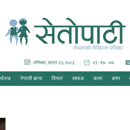
शनिबार, साउन २३, २०८३
२३ : १७ : ०७
थतन्त्र
नेपाली ब्रान्ड
विचार
समाज
कला
ब्लग