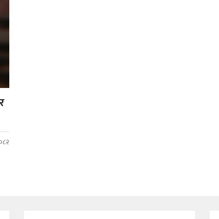
एर
२०८२