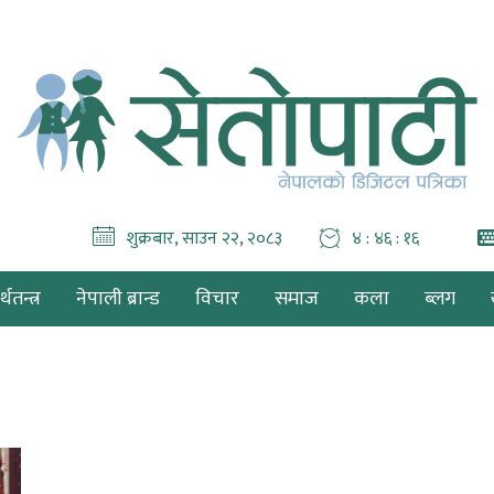
शुक्रबार, साउन २२, २०८३
४ : ४६ : १६
थतन्त्र
नेपाली ब्रान्ड
विचार
समाज
कला
ब्लग