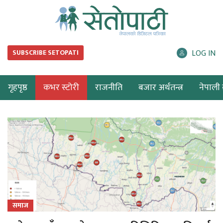
LOG IN
SUBSCRIBE SETOPATI
गृहपृष्ठ
कभर स्टोरी
राजनीति
बजार अर्थतन्त्र
नेपाली ब
समाज