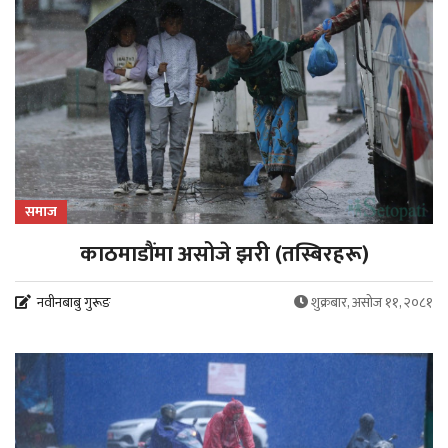
समाज
काठमाडौंमा असोजे झरी (तस्बिरहरू)
नवीनबाबु गुरूङ
शुक्रबार, असोज ११, २०८१