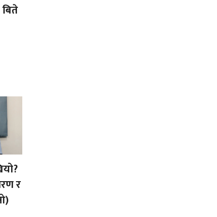
 बिते
ियो?
कारण र
ओ)