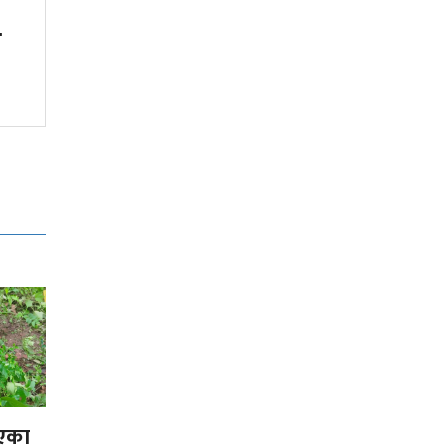
'
अनलाइन होइन, जताततै लाइन!
गएका