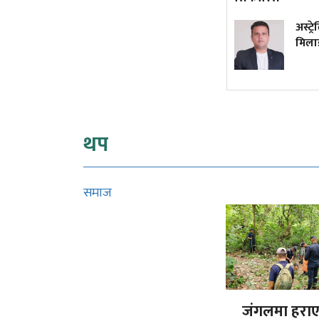
कांग्रेस विवाद निरूपण गर्दा
अस्ट्
आयोगले देउवा पक्षलाई
मिलाइ
सुनुवाइको मौका दिएको थियो कि
थिएन?
थप
समाज
जंगलमा हरा