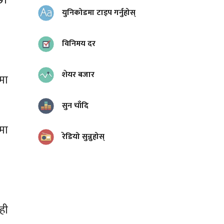
छ।
युनिकोडमा टाइप गर्नुहोस्
विनिमय दर
शेयर बजार
मा
सुन चाँदि
मा
रेडियो सुन्नुहोस्
ही