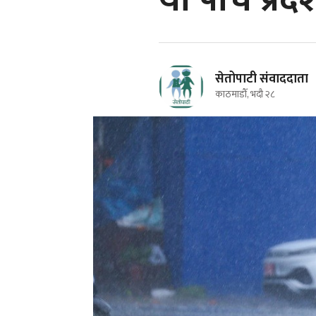
यी पांँच प्र
सेतोपाटी संवाददाता
काठमाडौँ, भदौ २८