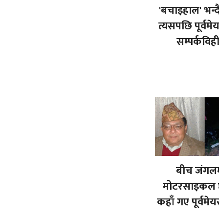
'बचाइहाल' भन्द
त्यसपछि पूर्वमे
सम्पर्कविह
बीच जंगल
मोटरसाइकल छ
कहाँ गए पूर्वमेय