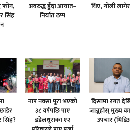
ै फोन,
अवरुद्ध हुँदा आयात–
थिए, गोली लागेर
यर सिंह
निर्यात ठप्प
ीन
मा
नाप नक्सा पूरा भएको
दिसामा रगत देख
ाडेर
३८ वर्षपछि पाए
जान्नुहोस् मुख्य 
र सिंह?
डडेलधुराका १२
उपचार (भिडि
परिवारले पाए पुर्जा