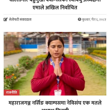
एमाले अखिल निर्वाचित
सेतोपाटी संवाददाता
बुधबार, चैत ६, २०८१
राजनीति
महाराजगञ्ज नर्सिङ क्याम्पसमा नेविसंघ एक मतले