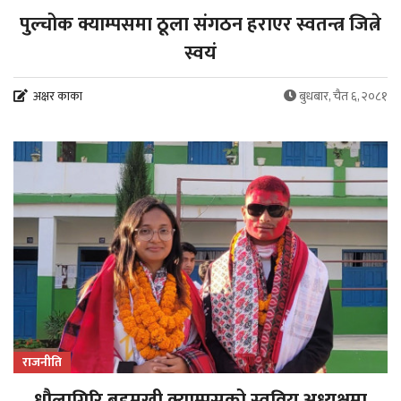
पुल्चोक क्याम्पसमा ठूला संगठन हराएर स्वतन्त्र जित्ने
स्वयं
अक्षर काका
बुधबार, चैत ६, २०८१
राजनीति
धौलागिरि बहुमुखी क्याम्पसको स्ववियु अध्यक्षमा