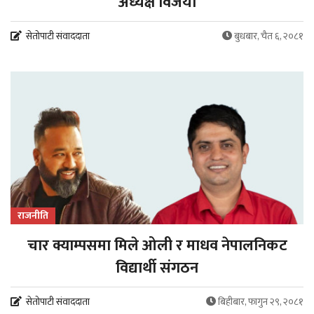
अध्यक्ष विजयी
सेतोपाटी संवाददाता
बुधबार, चैत ६, २०८१
राजनीति
चार क्याम्पसमा मिले ओली र माधव नेपालनिकट
विद्यार्थी संगठन
सेतोपाटी संवाददाता
बिहीबार, फागुन २९, २०८१