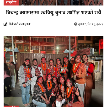
राजनीति
त्रिचन्द्र क्याम्पसमा स्ववियु चुनाव स्थगित भएको भयै
सेतोपाटी संवाददाता
बुधबार, चैत १३, २०८१