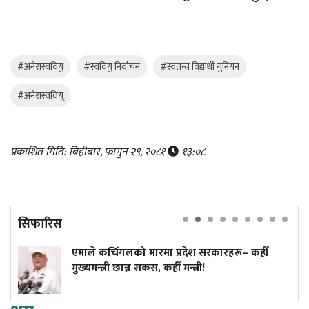
#अनेरास्ववियु
#स्ववियु निर्वाचन
#स्वतन्त्र विद्यार्थी युनियन
#अनेरास्ववियू
प्रकाशित मिति: बिहीबार, फागुन २९, २०८१
१३:०८
सिफारिस
कचिंगलको मारमा प्रदेश सरकारहरू– कहीँ
किन एउटा 
त्री छान्न सकस, कहीँ मन्त्री!