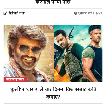
करोडले पार्‍यो पछि
सेतोपाटी कला
शुक्रबार, भदौ ६, २०८२
बलिउड/हलिउड
'कुली' र 'वार २' ले चार दिनमा विश्वभरबाट कति
कमाए?