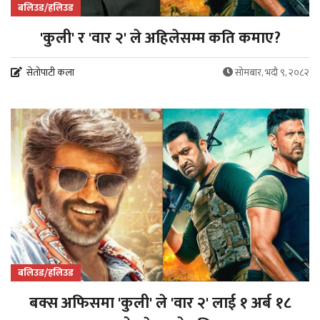
बलिउड/हलिउड
'कुली' र 'वार २' ले अहिलेसम्म कति कमाए?
सेतोपाटी कला
सोमबार, भदौ ९, २०८२
बलिउड/हलिउड
बक्स अफिसमा 'कुली' ले 'वार २' लाई १ अर्ब १८