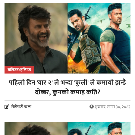
बलिउड/हलिउड
पहिलो दिन 'वार २' ले भन्दा 'कुली' ले कमायो झन्डै
दोब्बर, कुनको कमाइ कति?
सेतोपाटी कला
शुक्रबार, साउन ३०, २०८२