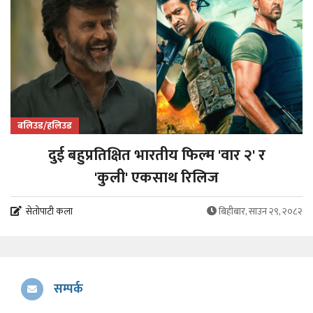
बलिउड/हलिउड
दुई बहुप्रतिक्षित भारतीय फिल्म 'वार २' र
'कुली' एकसाथ रिलिज
सेतोपाटी कला
बिहीबार, साउन २९, २०८२
सम्पर्क