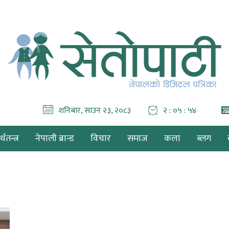
शनिबार, साउन २३, २०८३
२ : ०५ : ५४
थतन्त्र
नेपाली ब्रान्ड
विचार
समाज
कला
ब्लग