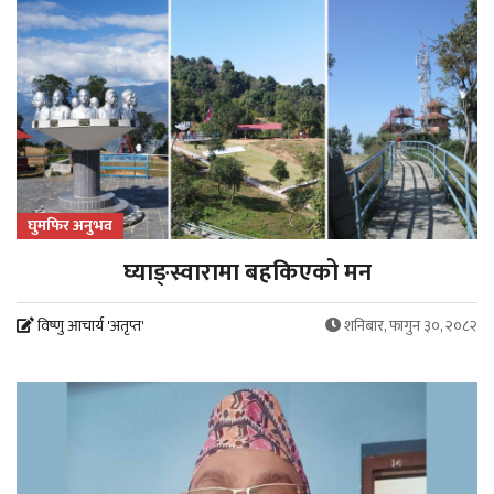
घुमफिर अनुभव
घ्याङ्स्वारामा बहकिएको मन
विष्णु आचार्य 'अतृप्त'
शनिबार, फागुन ३०, २०८२