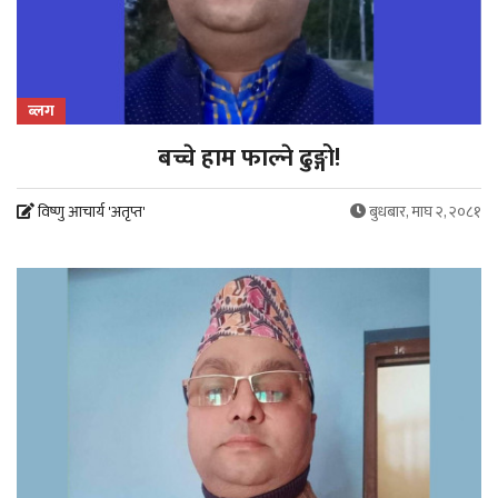
ब्लग
बच्चे हाम फाल्ने ढुङ्गो!
विष्णु आचार्य 'अतृप्त'
बुधबार, माघ २, २०८१