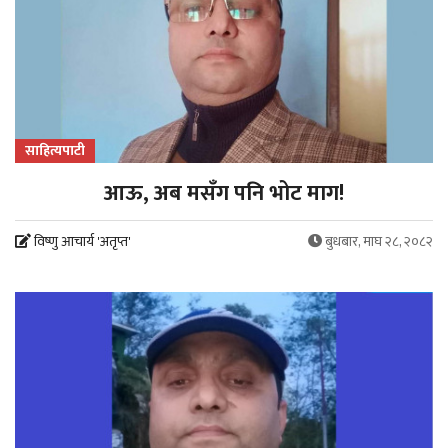
साहित्यपाटी
आऊ, अब मसँग पनि भोट माग!
विष्णु आचार्य 'अतृप्त'
बुधबार, माघ २८, २०८२