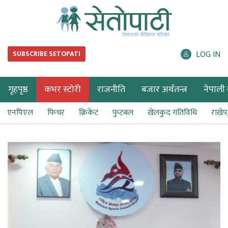
LOG IN
SUBSCRIBE SETOPATI
गृहपृष्ठ
कभर स्टोरी
राजनीति
बजार अर्थतन्त्र
नेपाली ब
एनपिएल
फिचर
क्रिकेट
फुटबल
खेलकुद गतिविधि
राखे