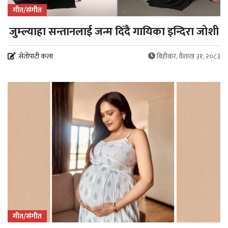
गीत/संगीत
जुम्ल्याहा सन्तानलाई जन्म दिँदै गायिका इन्दिरा जोशी
सेतोपाटी कला
बिहीबार, वैशाख ३१, २०८३
गीत/संगीत