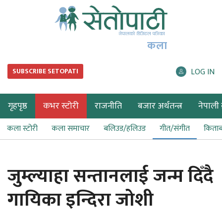
कला
LOG IN
SUBSCRIBE SETOPATI
गृहपृष्ठ
कभर स्टोरी
राजनीति
बजार अर्थतन्त्र
नेपाली ब
कला स्टोरी
कला समाचार
बलिउड/हलिउड
गीत/संगीत
किता
जुम्ल्याहा सन्तानलाई जन्म दिँदै
गायिका इन्दिरा जोशी