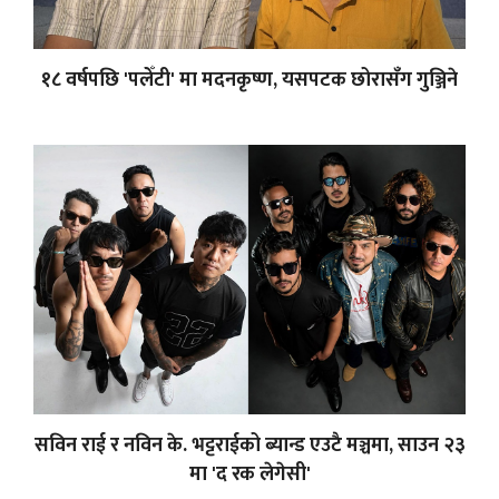
१८ वर्षपछि 'पलेँटी' मा मदनकृष्ण, यसपटक छोरासँग गुञ्जिने
सविन राई र नविन के. भट्टराईको ब्यान्ड एउटै मञ्चमा, साउन २३
मा 'द रक लेगेसी'