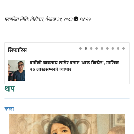
प्रकाशित मिति: बिहीबार, वैशाख ३१, २०८३
१४:२५
सिफारिस
को व्यवसाय छाडेर बनाए 'थारू किचेन', मासिक
कांग्रेस के
सम्मको व्यापार
थप
कला