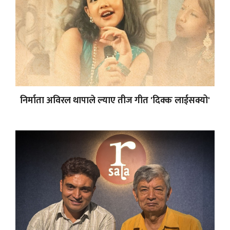
निर्माता अविरल थापाले ल्याए तीज गीत 'दिक्क लाईसक्यो'