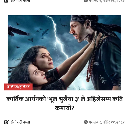
सेतोपाटी कला
मंगलबार, मंसिर १८, २०८१
बलिउड/हलिउड
कार्तिक आर्यनको 'भूल भुलैया ३' ले अहिलेसम्म कति
कमायो?
सेतोपाटी कला
मंगलबार, मंसिर ११, २०८१