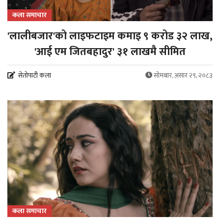
कला समाचार
'लालीबजार'को लाइफटाइम कमाइ ९ करोड ३२ लाख,
'आई एम जितबहादुर' ३१ लाखमै सीमित
सेतोपाटी कला
सोमबार, असार २९, २०८३
कला समाचार