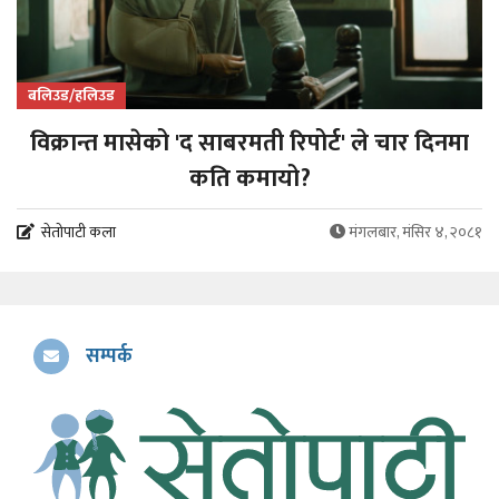
बलिउड/हलिउड
विक्रान्त मासेको 'द साबरमती रिपोर्ट' ले चार दिनमा
कति कमायो?
सेतोपाटी कला
मंगलबार, मंसिर ४, २०८१
सम्पर्क