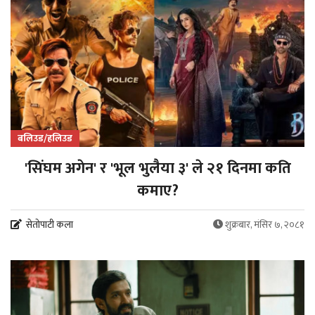
बलिउड/हलिउड
'सिंघम अगेन' र 'भूल भुलैया ३' ले २१ दिनमा कति
कमाए?
सेतोपाटी कला
शुक्रबार, मंसिर ७, २०८१