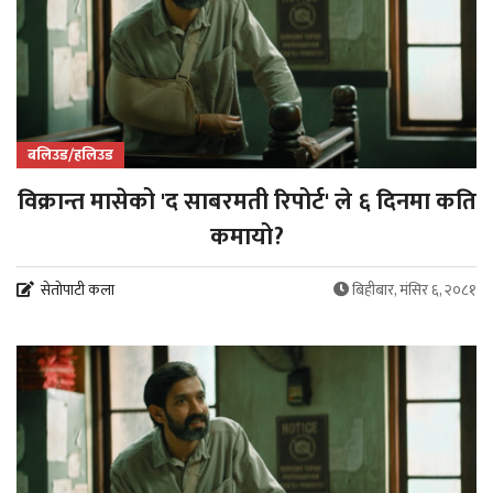
बलिउड/हलिउड
विक्रान्त मासेको 'द साबरमती रिपोर्ट' ले ६ दिनमा कति
कमायो?
सेतोपाटी कला
बिहीबार, मंसिर ६, २०८१