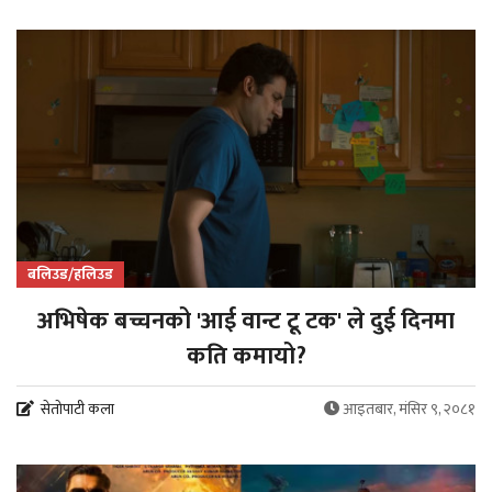
बलिउड/हलिउड
अभिषेक बच्चनको 'आई वान्ट टू टक' ले दुई दिनमा
कति कमायो?
सेतोपाटी कला
आइतबार, मंसिर ९, २०८१