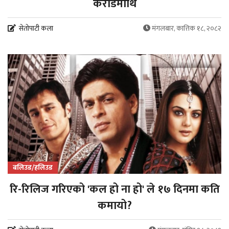
करोडमाथि
सेतोपाटी कला
मंगलबार, कात्तिक १८, २०८२
बलिउड/हलिउड
रि-रिलिज गरिएको 'कल हो ना हो' ले १७ दिनमा कति
कमायो?