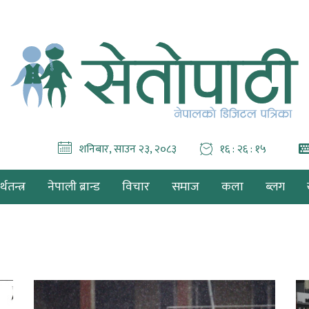
शनिबार, साउन २३, २०८३
१६ : २६ : १७
थतन्त्र
नेपाली ब्रान्ड
विचार
समाज
कला
ब्लग