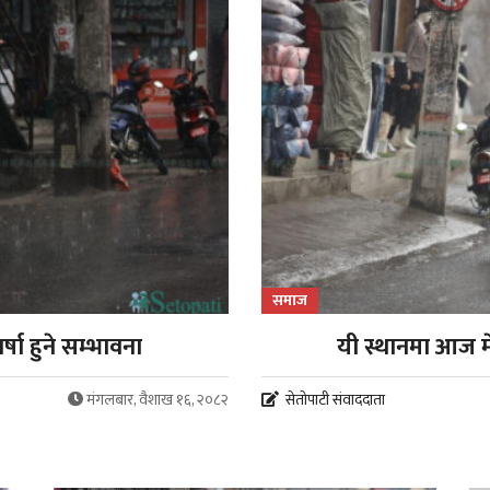
समाज
ा हुने सम्भावना
यी स्थानमा आज मे
मंगलबार, वैशाख १६, २०८२
सेतोपाटी संवाददाता