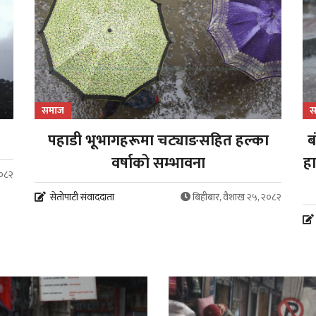
समाज
स
पहाडी भूभागहरूमा चट्याङसहित हल्का
ब
वर्षाको सम्भावना
हा
२०८२
सेतोपाटी संवाददाता
बिहीबार, वैशाख २५, २०८२