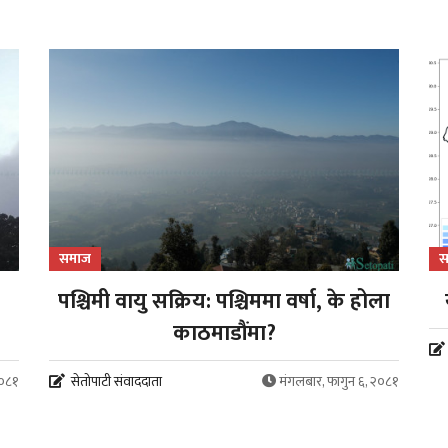
समाज
स
पश्चिमी वायु सक्रिय: पश्चिममा वर्षा, के होला
काठमाडौंमा?
२०८१
सेतोपाटी संवाददाता
मंगलबार, फागुन ६, २०८१