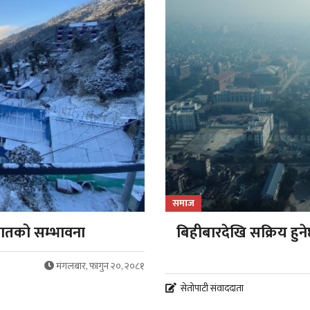
समाज
पातको सम्भावना
बिहीबारदेखि सक्रिय हुनेछ
मंगलबार, फागुन २०, २०८१
सेतोपाटी संवाददाता