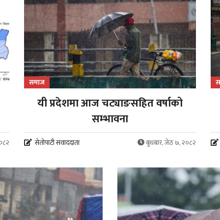
समाज
स
यी प्रदेशमा आज चट्याङसहित वर्षाको
सम्भावना
२०८२
सेतोपाटी संवाददाता
बुधबार, जेठ ७, २०८२