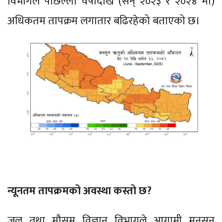
विभागले पछिल्ला वर्षादेखि (सन् २०२३ र २०२४ मा)
अधिकतम तापक्रम लगातार बढिरहेको बताएको छ।
न्यूनतम तापक्रमको अवस्था कस्तो छ?
जल तथा मौसम विज्ञान विभागले आगामी मनसुन