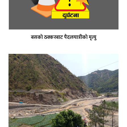
बसको ठक्करबाट पैदलयात्रीको मृत्यु