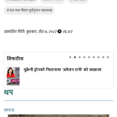
#जल तथा मौसम पूर्वानुमान महाशाखा
प्रकाशित मिति: बुधबार, जेठ ७, २०८२
१६:४२
सिफारिस
मा 'अमेजन रानी' को साम्राज्य
सोलुखुम्बुमा पहिरोका कार
जोखिममा, ११ परिवार विस्
थप
समाज