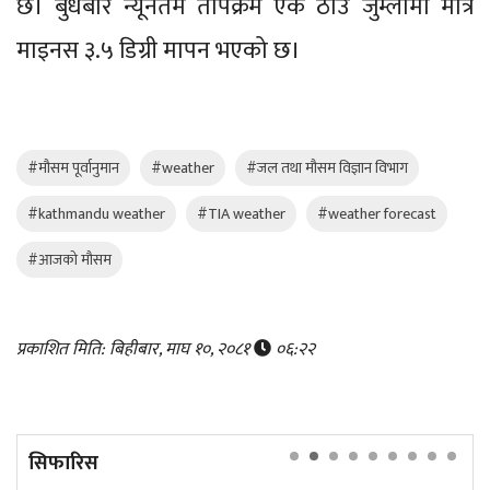
छ। बुधबार न्यूनतम तापक्रम एक ठाउँ जुम्लामा मात्रै
माइनस ३.५ डिग्री मापन भएको छ।
#मौसम पूर्वानुमान
#weather
#जल तथा मौसम विज्ञान विभाग
#kathmandu weather
#TIA weather
#weather forecast
#आजको मौसम
प्रकाशित मिति: बिहीबार, माघ १०, २०८१
०६:२२
सिफारिस