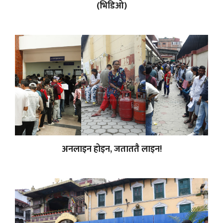
(भिडिओ)
अनलाइन होइन, जताततै लाइन!