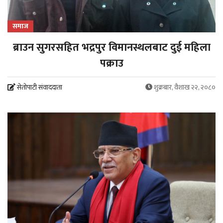
समाज
ब्राउन सुगरसहित भद्रपुर विमानस्थलबाट दुई महिला
पक्राउ
सेतोपाटी संवाददाता
शुक्रबार, वैशाख २२, २०८०