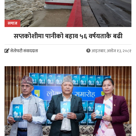
समाज
सप्तकोशीमा पानीको बहाव ५६ वर्षयताकै बढी
सेतोपाटी संवाददाता
आइतबार, असोज १३, २०८१