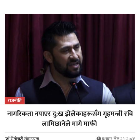
राजनीति
नागरिकता नपाएर दु:ख झेलेकाहरूसँग गृहमन्त्री रवि
लामिछानेले मागे माफी
सेतोपाटी संवाददाता
बुधबार, जेठ २३, २०८१