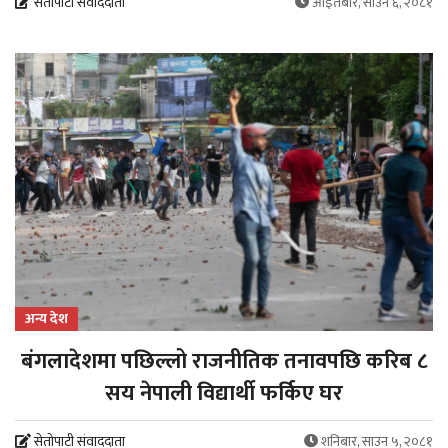
सेतोपाटी संवाददाता
आइतबार, साउन ६, २०८१
अन्य देश
बंगलादेशमा पछिल्लो राजनीतिक तनावपछि करिब ८
सय नेपाली विद्यार्थी फर्किए घर
सेतोपाटी संवाददाता
शनिबार, साउन ५, २०८१