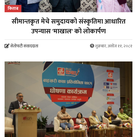
किताब
सीमान्तकृत मेचे समुदायको संस्कृतिमा आधारित
उपन्यास 'माखाल' को लोकार्पण
सेतोपाटी संवाददाता
शुक्रबार, असोज ११, २०८१