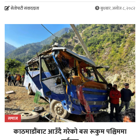
सेतोपाटी संवाददाता
बुधबार, असोज ८, २०८२
समाज
काठमाडौंबाट आउँदै गरेको बस रूकुम पश्चिममा