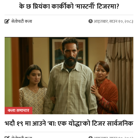
के छ प्रियंका कार्कीको 'मास्टर्नी' टिजरमा?
सेतोपाटी कला
आइतबार, साउन १०, २०८३
कला समाचार
भदौ १९ मा आउने 'बा: एक योद्धा'को टिजर सार्वजनिक