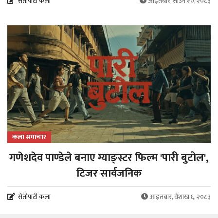
सेतोपाटी कला
आइतबार, साउन १०, २०८३
कला समाचार
गणेशदेव पाण्डेले बनाए ग्याङ्स्टर फिल्म 'पारी बुटोल',
टिजर सार्वजनिक
सेतोपाटी कला
आइतबार, वैशाख ६, २०८३