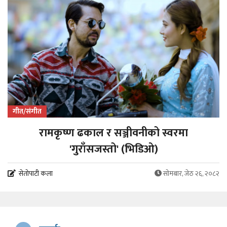
गीत/संगीत
रामकृष्ण ढकाल र सञ्जीवनीको स्वरमा
'गुराँसजस्तो' (भिडिओ)
सेतोपाटी कला
सोमबार, जेठ २६, २०८२