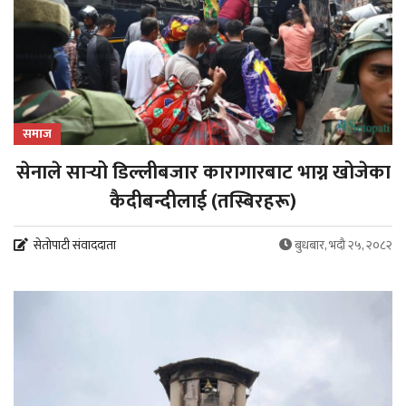
समाज
सेनाले सार्‍यो डिल्लीबजार कारागारबाट भाग्न खोजेका
कैदीबन्दीलाई (तस्बिरहरू)
सेतोपाटी संवाददाता
बुधबार, भदौ २५, २०८२