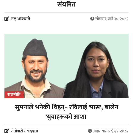
संयमित
राजु अधिकारी
सोमबार, भदौ ३०, २०८२
राजनीति
सुमनाले भनेकी थिइन्– रविलाई 'पास', बालेन
'युवाहरूको आशा'
सेतोपाटी संवाददाता
आइतबार, भदौ २९, २०८२