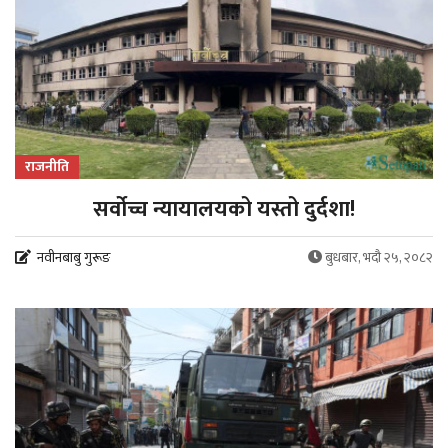
राजनीति
सर्वोच्च न्यायालयको यस्तो दुर्दशा!
नवीनबाबु गुरूङ
बुधबार, भदौ २५, २०८२