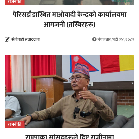
राजनीति
पेरिसडाँडास्थित माओवादी केन्द्रको कार्यालयमा
आगजनी (तस्बिरहरू)
सेतोपाटी संवाददाता
मंगलबार, भदौ २४, २०८२
राजनीति
राप्रपाका सांसदहरूले दिए राजीनामा