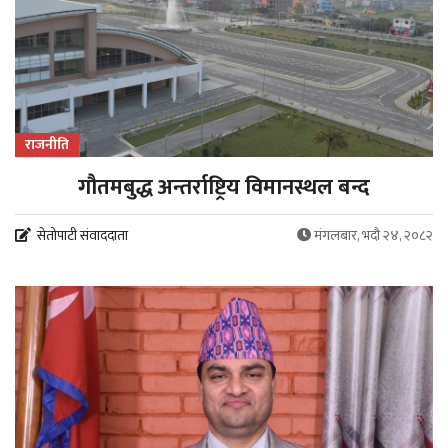
राजनीति
गौतमबुद्ध अन्तर्राष्ट्रिय विमानस्थल बन्द
सेतोपाटी संवाददाता
मंगलबार, भदौ २४, २०८२