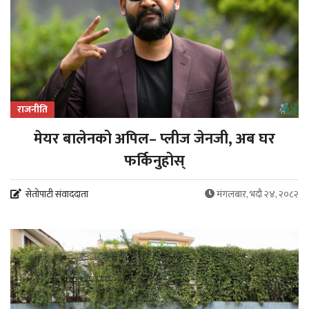
राजनीति
मेयर बालेनको अपिल– प्लीज जेनजी, अब घर
फर्किनुहोस्
सेतोपाटी संवाददाता
मंगलबार, भदौ २४, २०८२