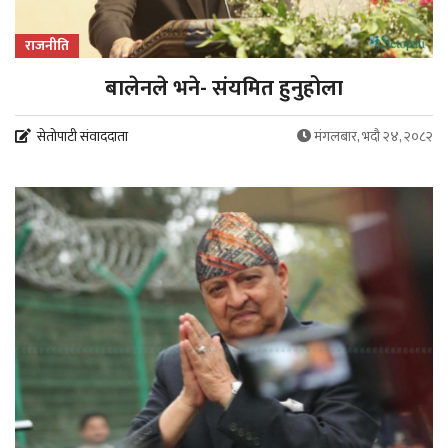
राजनीति
बालेनले भने- संयमित हुनुहोला
सेतोपाटी संवाददाता
मंगलबार, भदौ २४, २०८२