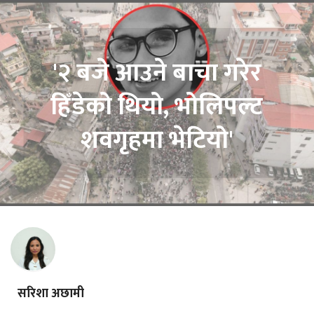
'२ बजे आउने बाचा गरेर
हिँडेको थियो, भोलिपल्ट
शवगृहमा भेटियो'
सरिशा अछामी