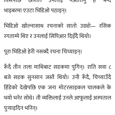
त्यसपछि छोरीले उनलाई नआत्तिनु है भन्दै
भाइबरमा एउटा भिडिओ पठाइन्।
भिडिओ खोल्नासाथ रचनाको सातो उड्यो— रसिक
रगताम्मे थिए र उनलाई सिपिआर दिइँदै थियो।
पूरा भिडिओ हेरी नसक्दै रचना चिच्याइन्।
रूँदै तीन तला माथिबाट सडकमा पुगिन्। राति सवा ८
बजे सडक सुनसान जस्तै थियो। उनी रूँदै, चिच्याउँदै
हिँडेको देखेपछि एक जना मोटरसाइकल चालकले के
भयो भनेर सोधे। ती व्यक्तिलाई उनले आफूलाई अस्पताल
पुर्‍याइदिन भनिन्।