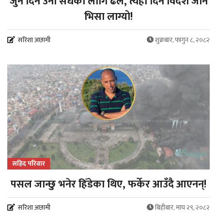
जुन दिन उनी सधैंका लागि ढले, त्यही दिन विदेश जाने
भिसा लाग्यो!
सरिशा अछामी
शुक्रबार, फागुन ८, २०८२
सहिद परिवार
पसल जान्छु भनेर हिँडेका थिए, फर्केर आउँदै आएनन्!
सरिशा अछामी
बिहीबार, माघ २९, २०८२