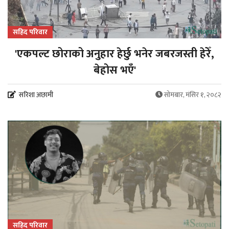
सहिद परिवार
'एकपल्ट छोराको अनुहार हेर्छु भनेर जबरजस्ती हेरेँ,
बेहोस भएँ'
सरिशा अछामी
सोमबार, मंसिर १, २०८२
सहिद परिवार