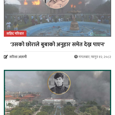
सहिद परिवार
'उसको छोराले बुबाको अनुहार समेत देख्न पाएन'
सरिशा अछामी
मंगलबार, फागुन १२, २०८२