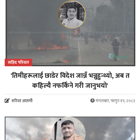
सहिद परिवार
'तिमीहरूलाई छाडेर विदेश जान्नँ भन्नुहुन्थ्यो, अब त
कहिल्यै नफर्किने गरी जानुभयो'
सरिशा अछामी
मंगलबार, फागुन १९, २०८२