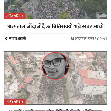
सहिद परिवार
'अस्पताल जाँदाजाँदै ऊ बितिसक्यो भन्ने खबर आयो'
सरिशा अछामी
आइतबार, मंसिर १४, २०८२
सहिद परिवार