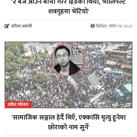
'२ बजे आउने बाचा गरेर हिँडेको थियो, भोलिपल्ट
शवगृहमा भेटियो'
सरिशा अछामी
बिहीबार, मंसिर ११, २०८२
सहिद परिवार
'सामाजिक सञ्जाल हेर्दै थिएँ, एक्कासि मृत्यु हुनेमा
छोराको नाम सुनेँ'