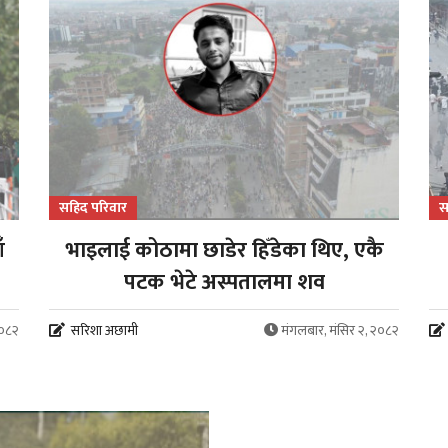
सहिद परिवार
स
ँ
भाइलाई कोठामा छाडेर हिँडेका थिए, एकै
पटक भेटे अस्पतालमा शव
२०८२
सरिशा अछामी
मंगलबार, मंसिर २, २०८२