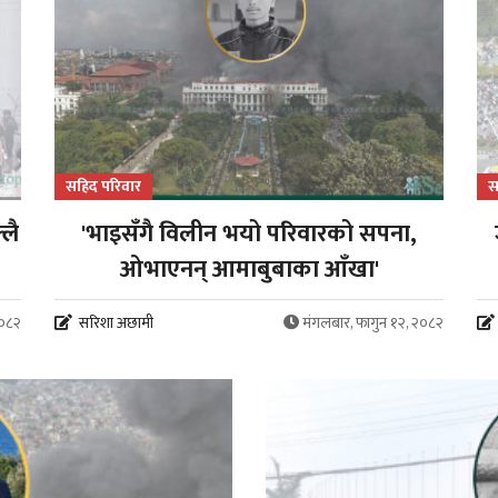
सहिद परिवार
स
्लै
'भाइसँगै विलीन भयो परिवारको सपना,
ओभाएनन् आमाबुबाका आँखा'
२०८२
सरिशा अछामी
मंगलबार, फागुन १२, २०८२