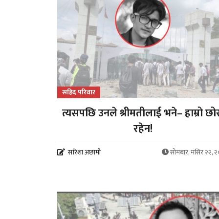
सहिद परिवार
त्यसपछि उनले श्रीमतीलाई भने– हाम्रो छो
रहेन!
सरिशा अछामी
सोमबार, मंसिर २२, 