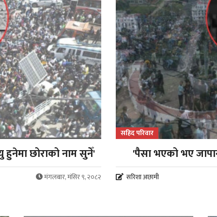
सहिद परिवार
ु हुनेमा छोराको नाम सुनेँ'
'पैसा भएको भए जापान
मंगलबार, मंसिर ९, २०८२
सरिशा अछामी