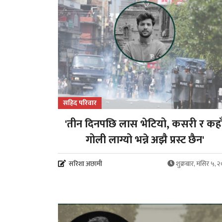
सहिद परिवार
'तीन दिनपछि लास भेटियो, कसरी र कहा
गोली लाग्यो भन्ने अझै प्रस्ट छैन'
सरिशा अछामी
शुक्रबार, मंसिर ५, 