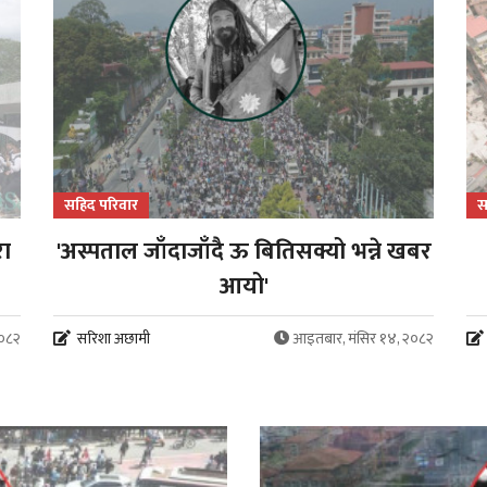
सहिद परिवार
स
रा
'अस्पताल जाँदाजाँदै ऊ बितिसक्यो भन्ने खबर
आयो'
२०८२
सरिशा अछामी
आइतबार, मंसिर १४, २०८२