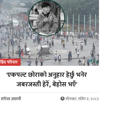
हिद परिवार
'एकपल्ट छोराको अनुहार हेर्छु भनेर
जबरजस्ती हेरेँ, बेहोस भएँ'
सरिशा अछामी
सोमबार, मंसिर १, २०८२