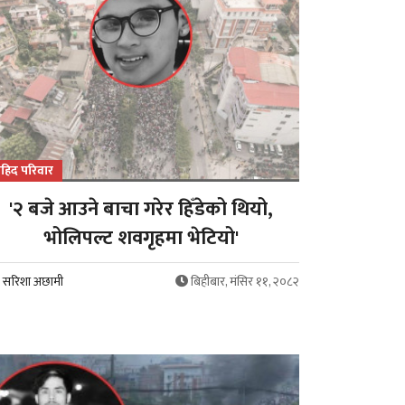
हिद परिवार
'२ बजे आउने बाचा गरेर हिँडेको थियो,
भोलिपल्ट शवगृहमा भेटियो'
सरिशा अछामी
बिहीबार, मंसिर ११, २०८२