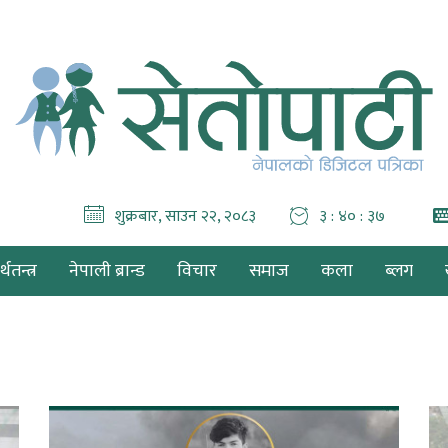
शुक्रबार, साउन २२, २०८३
३ : ४० : ३९
थतन्त्र
नेपाली ब्रान्ड
विचार
समाज
कला
ब्लग