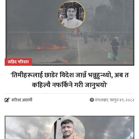
सहिद परिवार
'तिमीहरूलाई छाडेर विदेश जान्नँ भन्नुहुन्थ्यो, अब त
कहिल्यै नफर्किने गरी जानुभयो'
सरिशा अछामी
मंगलबार, फागुन १९, २०८२