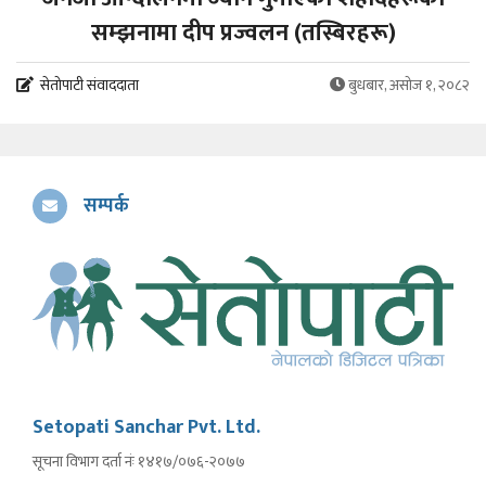
सम्झनामा दीप प्रज्वलन (तस्बिरहरू)
सेतोपाटी संवाददाता
बुधबार, असोज १, २०८२
सम्पर्क
Setopati Sanchar Pvt. Ltd.
सूचना विभाग दर्ता नंः १४१७/०७६-२०७७