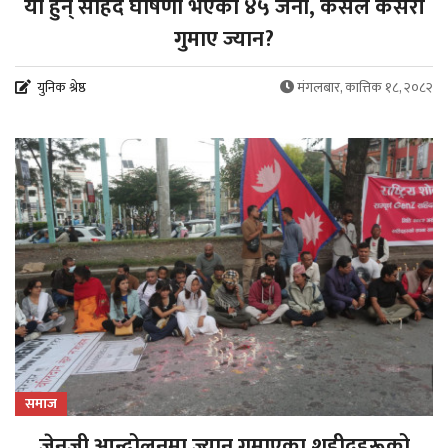
यी हुन् सहिद घोषणा भएका ४५ जना, कसले कसरी
गुमाए ज्यान?
युनिक श्रेष्ठ
मंगलबार, कात्तिक १८, २०८२
समाज
जेनजी आन्दोलनमा ज्यान गुमाएका शहीदहरूको