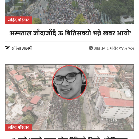
सहिद परिवार
'अस्पताल जाँदाजाँदै ऊ बितिसक्यो भन्ने खबर आयो'
सरिशा अछामी
आइतबार, मंसिर १४, २०८२
सहिद परिवार