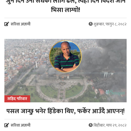
जुन दिन उनी सधैंका लागि ढले, त्यही दिन विदेश जाने
भिसा लाग्यो!
सरिशा अछामी
शुक्रबार, फागुन ८, २०८२
सहिद परिवार
पसल जान्छु भनेर हिँडेका थिए, फर्केर आउँदै आएनन्!
सरिशा अछामी
बिहीबार, माघ २९, २०८२