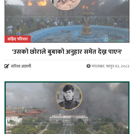
सहिद परिवार
'उसको छोराले बुबाको अनुहार समेत देख्न पाएन'
सरिशा अछामी
मंगलबार, फागुन १२, २०८२