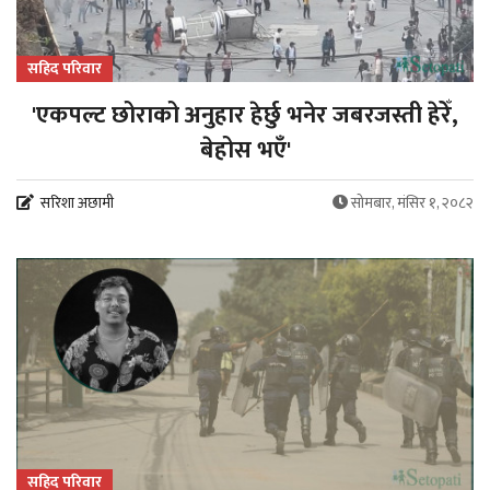
सहिद परिवार
'एकपल्ट छोराको अनुहार हेर्छु भनेर जबरजस्ती हेरेँ,
बेहोस भएँ'
सरिशा अछामी
सोमबार, मंसिर १, २०८२
सहिद परिवार