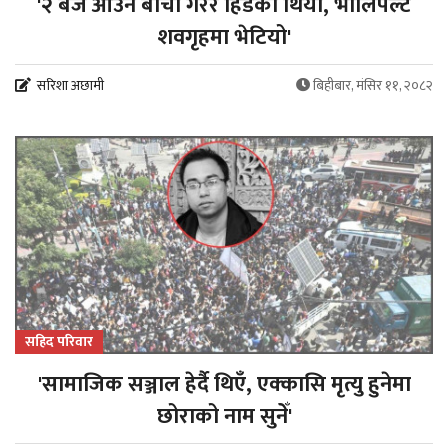
'२ बजे आउने बाचा गरेर हिँडेको थियो, भोलिपल्ट
शवगृहमा भेटियो'
सरिशा अछामी
बिहीबार, मंसिर ११, २०८२
सहिद परिवार
'सामाजिक सञ्जाल हेर्दै थिएँ, एक्कासि मृत्यु हुनेमा
छोराको नाम सुनेँ'