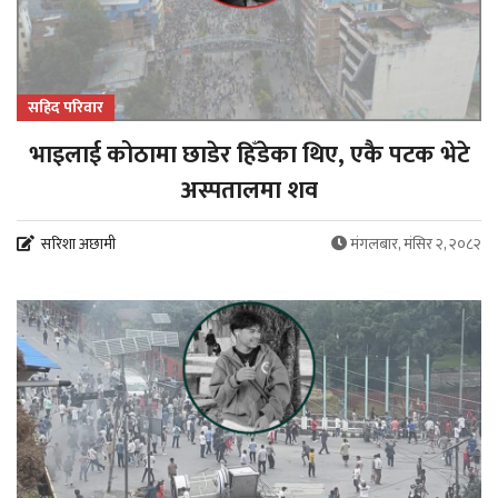
सहिद परिवार
भाइलाई कोठामा छाडेर हिँडेका थिए, एकै पटक भेटे
अस्पतालमा शव
सरिशा अछामी
मंगलबार, मंसिर २, २०८२