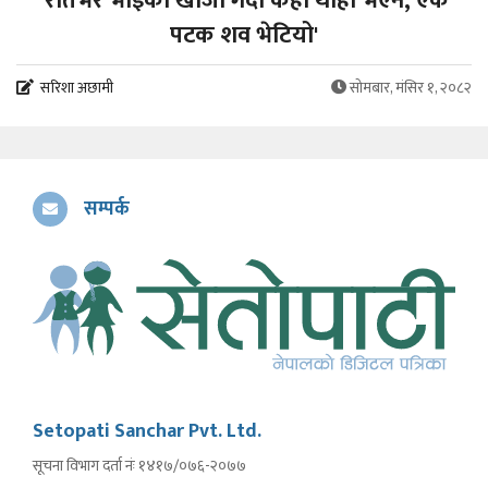
'रातभर भाइको खोजी गर्दा केही थाहा भएन, एकै
पटक शव भेटियो'
सरिशा अछामी
सोमबार, मंसिर १, २०८२
सम्पर्क
Setopati Sanchar Pvt. Ltd.
सूचना विभाग दर्ता नंः १४१७/०७६-२०७७