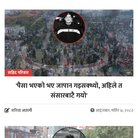
सहिद परिवार
'पैसा भएको भए जापान गइसक्थ्यो, अहिले त
संसारबाटै गयो'
सरिशा अछामी
आइतबार, मंसिर ७, २०८२