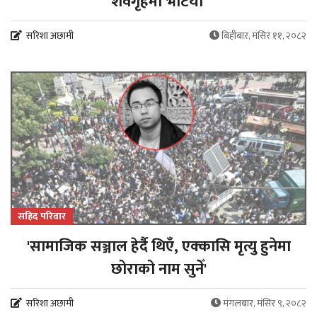
शवगृहमा भेटियो'
सरिशा अछामी
बिहीबार, मंसिर ११, २०८२
सहिद परिवार
'सामाजिक सञ्जाल हेर्दै थिएँ, एक्कासि मृत्यु हुनेमा
छोराको नाम सुनेँ'
सरिशा अछामी
मंगलबार, मंसिर ९, २०८२