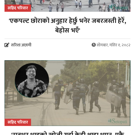
सहिद परिवार
'एकपल्ट छोराको अनुहार हेर्छु भनेर जबरजस्ती हेरेँ,
बेहोस भएँ'
सरिशा अछामी
सोमबार, मंसिर १, २०८२
सहिद परिवार