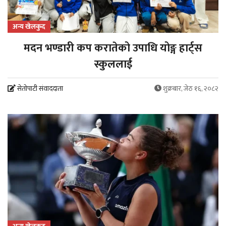
अन्य खेलकुद
मदन भण्डारी कप करातेको उपाधि योङ्ग हार्ट्स
स्कुललाई
सेतोपाटी संवाददाता
शुक्रबार, जेठ १६, २०८२