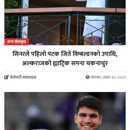
अन्य खेलकुद
सिनरले पहिलो पटक जिते विम्बल्डनको उपाधि,
अल्कराजको ह्याट्रिक सपना चकनाचुर
सेतोपाटी संवाददाता
सोमबार, असार ३०, २०८२