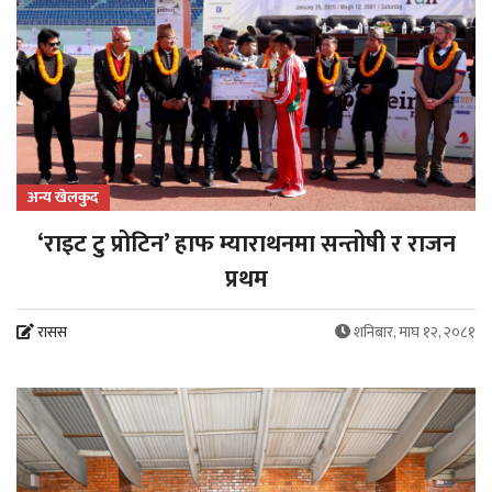
अन्य खेलकुद
‘राइट टु प्रोटिन’ हाफ म्याराथनमा सन्तोषी र राजन
प्रथम
रासस
शनिबार, माघ १२, २०८१