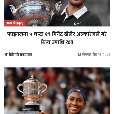
अन्य खेलकुद
फाइनलमा ५ घन्टा १९ मिनेट खेलेर अल्कारेजले गरे
फ्रेन्च उपाधि रक्षा
सेतोपाटी संवाददाता
सोमबार, जेठ २६, २०८२