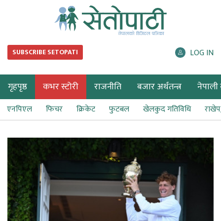
LOG IN
SUBSCRIBE SETOPATI
गृहपृष्ठ
कभर स्टोरी
राजनीति
बजार अर्थतन्त्र
नेपाली ब
एनपिएल
फिचर
क्रिकेट
फुटबल
खेलकुद गतिविधि
राखे