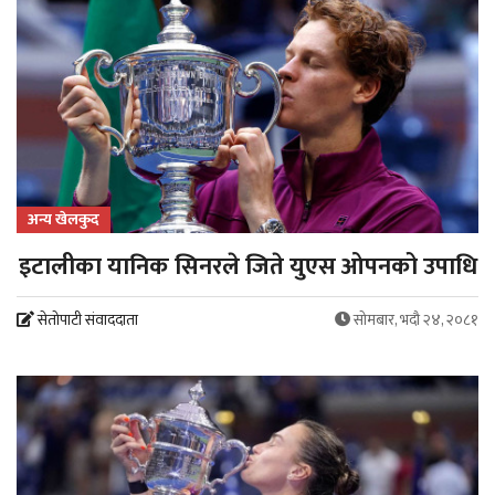
अन्य खेलकुद
इटालीका यानिक सिनरले जिते युएस ओपनको उपाधि
सेतोपाटी संवाददाता
सोमबार, भदौ २४, २०८१