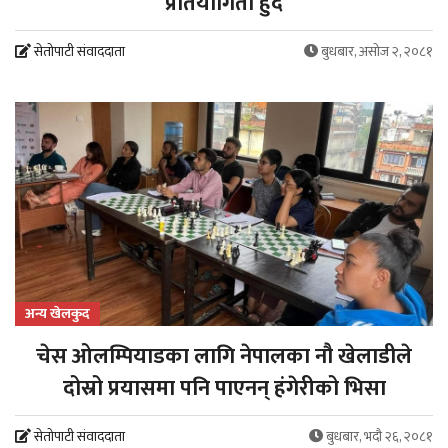
प्रतियोगिता हुँदै
सेतोपाटी संवाददाता
बुधबार, असोज २, २०८१
अन्य खेलकुद
‌चेस ओलम्पियाडका लागि नेपालका नौ खेलाडीले
दोस्रो प्रयासमा पनि पाएनन् हंगेरीको भिसा
सेतोपाटी संवाददाता
बुधबार, भदौ २६, २०८१