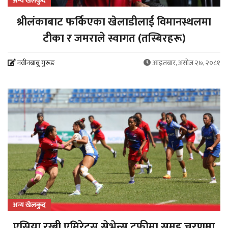
अन्य खेलकुद
श्रीलंकाबाट फर्किएका खेलाडीलाई विमानस्थलमा
टीका र जमराले स्वागत (तस्बिरहरू)
नवीनबाबु गुरूङ
आइतबार, असोज २७, २०८१
अन्य खेलकुद
एसिया रग्बी एमिरेट्स सेभेन्स ट्रफीमा समूह चरणमा