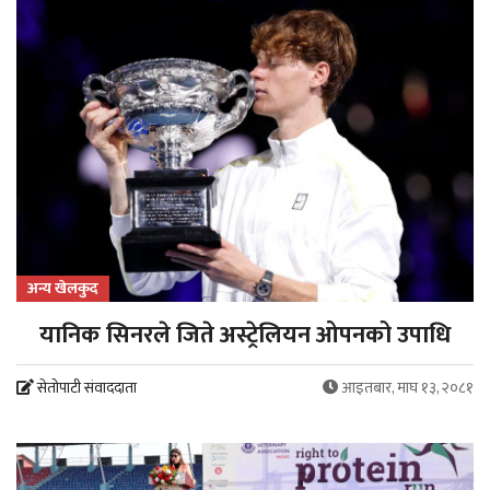
अन्य खेलकुद
यानिक सिनरले जिते अस्ट्रेलियन ओपनको उपाधि
सेतोपाटी संवाददाता
आइतबार, माघ १३, २०८१